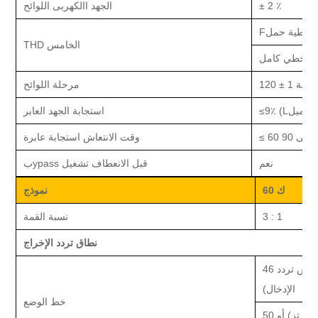
٪
± 2
الجهد االكهربى
اللوائح
قراطية
حمل
F
الخامس
THD
ل خطي كامل
120 ± 1 درجة
مرحلة
اللوائح
i
٪ (L
≤9
استجابة الجهد العابر
وقت الانتعاش استجابة عابرة
نعم
قبل الانعطاف
تشغيل
ypass
ب
0 ك
6
نموذج
1
:
3
نسبة القمة
نطاق تردد الإخراج
46 هرتز ~ 54 هرتز / 56 هرتز ~ 64 هرتز (نفس تردد
الإدخال)
خط
الوضع
50 هرتز / 60 هرتز (تردد الخط>(54 هرتز / 64 هرتز) أو