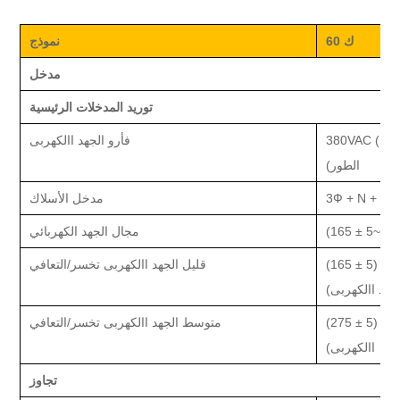
0 ك
6
نموذج
مدخل
توريد المدخلات الرئيسية
380
فأر
و
الجهد االكهربى
الطور)
مدخل
الأسلاك
275
~
165 ± 5
(
مجال الجهد الكهربائي
ت تيار
قليل
الجهد االكهربى
تخسر
/
التعافي
جهد االكهربى)
جهد
(275 ± 5)
متوسط
الجهد االكهربى
تخسر
/
التعافي
االكهربى)
تجاوز