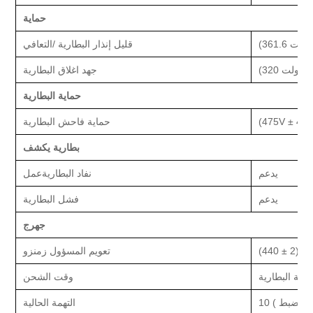
حماية
قليل
إنذار البطارية /
التعافي
جهد اغلاق البطارية
حماية البطارية
475
(
حماية فاحش البطارية
بطارية
يكشف
يدعم
نفاد البطارية
عمل
يدعم
فشل البطارية
ج
هرج
تمر
تعويم المسؤول
زمن
ز
و
ة البطارية
وقت الشحن
ل للضبط
)
التهمة الحالية