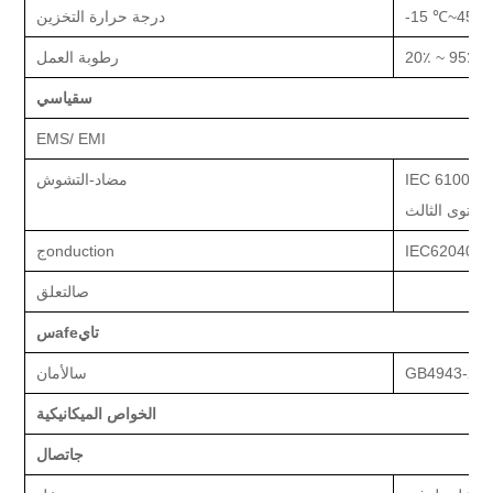
45
~
15 ℃
-
درجة حرارة التخزين
٪
95
٪ ~
20
رطوبة العمل
س
قياسي
EMS
/ EMI
 المستوى الرابع ، IEC61000-4-3
مضاد-
التشوش
مستوى الثالث
IEC62040-0
onduction
ج
ص
التعلق
تاي
afe
س
GB4943-200
س
الأمان
الخواص الميكانيكية
ج
اتصال