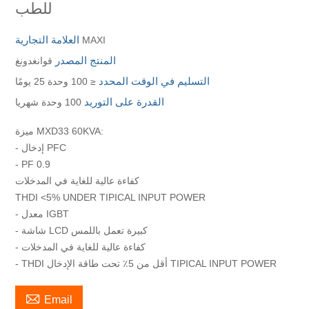
للطب
العلامة التجارية
MAXI
المنتج المصدر
قوانغدونغ
التسليم في الوقت المحدد
≤ 100 وحدة 25 يومًا
القدرة على التوريد
100 وحدة شهريا
ميزة MXD33 60KVA:
- إدخال PFC
- PF 0.9
كفاءة عالية للغاية في المدخلات
THDI <5% UNDER TIPICAL INPUT POWER
- معدل IGBT
- شاشة LCD كبيرة تعمل باللمس
- كفاءة عالية للغاية في المدخلات
- THDI أقل من 5٪ تحت طاقة الإدخال TIPICAL INPUT POWER

Email