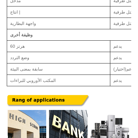
كتل طرفية
مدخل
كتل طرفية
انتاج |
كتل طرفية
واجهة البطارية
وظيفة أخرى
يدعم
60 هرتز
يدعم
وضع التردد
يدعم
(اختيار)
سابقة بمعنى البيئة
يدعم
المكتب الأوروبي للبراءات