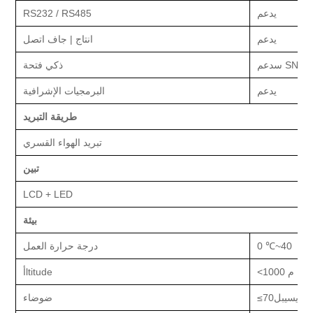
يدعم
RS232 / RS485
يدعم
انتاج |
جاف
اتصل
SNMP 
س
دعم
ذكي
فتحة
يدعم
البرمجيات الإشرافية
طريقة التبريد
تبريد الهواء القسري
تبين
LCD + LED
بيئة
40
~
0 ℃
درجة حرارة العمل
1000 م
<
ltitude
أ
ديسيبل
70
≤
ضوضاء