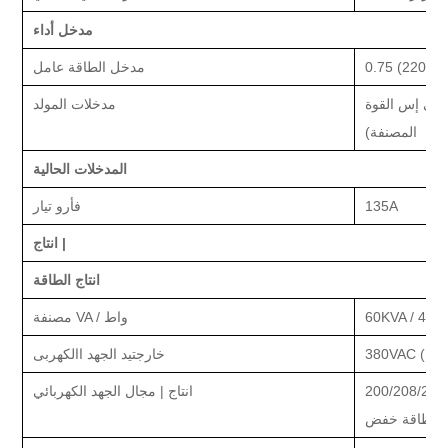
مدخل
أداء
0.75 (220
مدخل الطاقة
عامل
 بي إس
القوة
مدخلات المولد
المصنفة)
المدخلات الحالية
135A
فأر
و
تيار
انتاج |
انتاج الطاقة
اط
48
KVA /
60
VA / واط
مصنفة
380
خارج
تيد
الجهد االكهربى
انتاج |
مجال الجهد الكهربائي
الطاقة
خفض