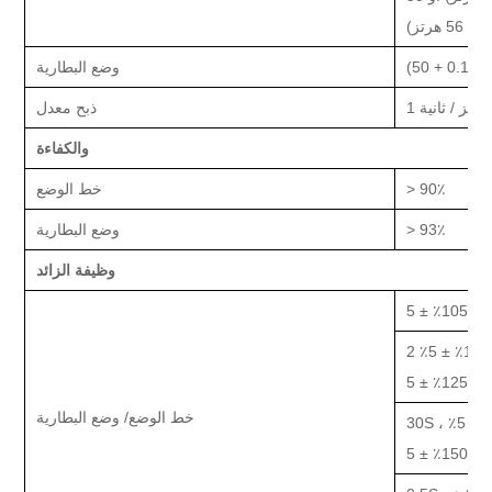
وضع البطارية
1 هرتز / ثانية
ذبح
معدل
و
الكفاءة
٪
90
>
خط
الوضع
٪
93
>
وضع البطارية
وظيفة الزائد
ط ؛
105٪ ± 5٪
خط
الوضع/
وضع البطارية
125٪ ± 5٪