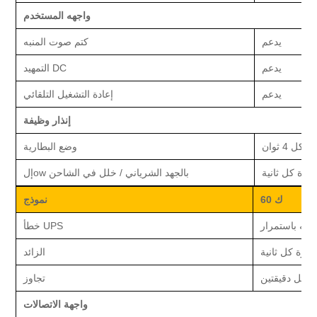
واجهه المستخدم
يدعم
كتم صوت المنبه
يدعم
التمهيد DC
يدعم
إعادة التشغيل التلقائي
إنذار
وظيفة
ل 4 ثوان
وضع البطارية
مرة كل ثانية
ب
الجهد الشرياني
/ خلل في الشاحن
ow
إل
0 ك
6
نموذج
تنبيه باستمرار
خطأ UPS
مرة كل ثانية
الزائد
 كل دقيقتين
تجاوز
واجهة الاتصالات