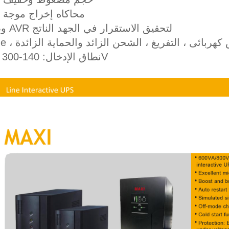
2. محاكاه إخراج موجة 
3. وظيفة AVR لتحقيق الاستقرار في الجهد الناتج
Sur ، ماس كهربائى ، التفريغ ، الشحن الزائد والحماية الزائدة
5.Wide نطاق الإدخال: 140-300V