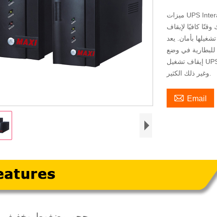
UPS Intera:
ًا كافيًا لإيقاف
تشغيلها بأمان. يعد UPS المستقل هذا مثاليًا لأجهزة الكمبيوتر المنزلية. تشمل الميزات
 للبطارية في وضع
إيقاف تشغيل UPS ، والحماية من زيادة التيار ، وحماية الجهد الزائد / الجهد المنخفض
وغير ذلك الكثير.

Email
1.حجم مضغوط وخفيف ا