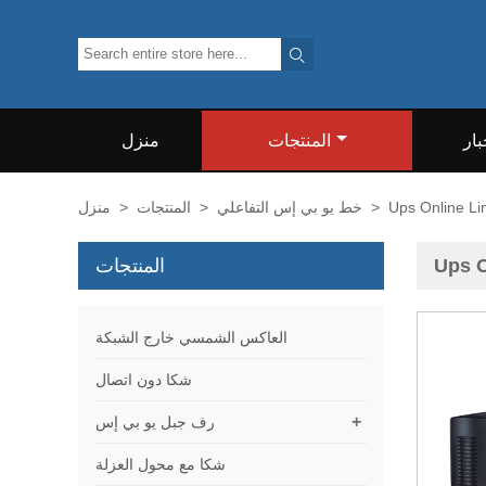

بار
المنتجات
منزل
Ups Online Li
>
خط يو بي إس التفاعلي
>
المنتجات
>
منزل
Ups O
المنتجات
العاكس الشمسي خارج الشبكة
شكا دون اتصال
+
رف جبل يو بي إس
شكا مع محول العزلة