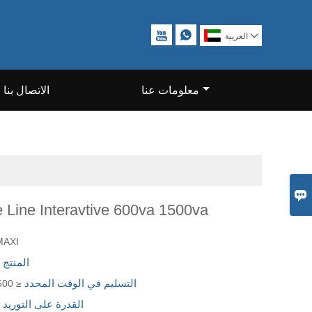



العربية
معلومات عنا
الاتصال بنا

 Line Interavtive 600va 1500va
MAXI
المنتج 
التسليم في الوقت المحدد
≤ 500 مجموعة 20 يومًا
القدرة على التوريد
0