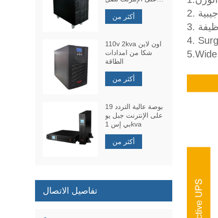
إلى 6 كيلو فولت
جيبية
أكثر من
أمبير
110v 2kva اون لاين
شكا من امدادات
الطاقة
أكثر من
19 بوصة عالية التردد
على الإنترنت جبل يو
بي إس 1kva
أكثر من
تفاصيل الاتصال